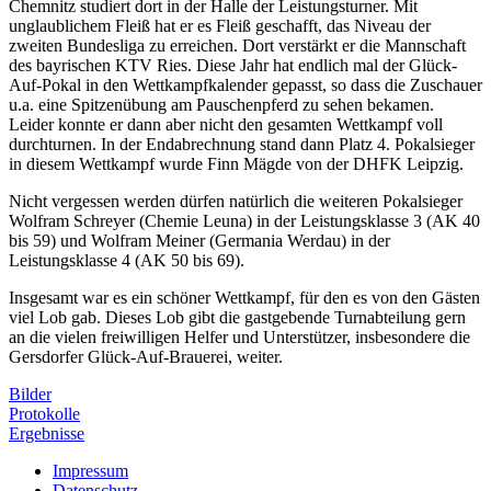
Chemnitz studiert dort in der Halle der Leistungsturner. Mit
unglaublichem Fleiß hat er es Fleiß geschafft, das Niveau der
zweiten Bundesliga zu erreichen. Dort verstärkt er die Mannschaft
des bayrischen KTV Ries. Diese Jahr hat endlich mal der Glück-
Auf-Pokal in den Wettkampfkalender gepasst, so dass die Zuschauer
u.a. eine Spitzenübung am Pauschenpferd zu sehen bekamen.
Leider konnte er dann aber nicht den gesamten Wettkampf voll
durchturnen. In der Endabrechnung stand dann Platz 4. Pokalsieger
in diesem Wettkampf wurde Finn Mägde von der DHFK Leipzig.
Nicht vergessen werden dürfen natürlich die weiteren Pokalsieger
Wolfram Schreyer (Chemie Leuna) in der Leistungsklasse 3 (AK 40
bis 59) und Wolfram Meiner (Germania Werdau) in der
Leistungsklasse 4 (AK 50 bis 69).
Insgesamt war es ein schöner Wettkampf, für den es von den Gästen
viel Lob gab. Dieses Lob gibt die gastgebende Turnabteilung gern
an die vielen freiwilligen Helfer und Unterstützer, insbesondere die
Gersdorfer Glück-Auf-Brauerei, weiter.
Bilder
Protokolle
Ergebnisse
Impressum
Datenschutz