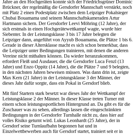
Jahre an den Hochgeräten konnte sich der Friedrichsgrüner Dominic
Brückner, der regelmäßig die Gersdorfer Mannschaft verstärkt, noch
mit Platz 2 einen Podestplatz zwischen dem Leipziger Pokalsieger
Chubai Bouamama und seinem Mannschaftskameraden Artur
Hartmann sichern. Der Gersdorfer Leevi Möhring (12 Jahre), der
sich erstmals in einen Hochgerätewettkampf wagte, wurde hier
Siebenter. In der Leistungsklasse 3 bis 17 Jahre belegten die
Leipziger dann, angeführt von Ayyub Bouamama, die Plätze 1 bis 6.
Gerade in dieser Altersklasse macht es sich schon bemerkbar, dass
die Leipziger unter Bedingungen trainieren, mit denen die anderen
Vereine nicht mithalten können. Da wieder heranzukommen,
erfordert Fleiß und Ausdauer, die die Gersdorfer Luca Fenzl (13
Jahre) und Enzo Oppitz (14 Jahre), die die Plätze 7 und 9 belegten,
in den nächsten Jahren beweisen müssen. Was dann drin ist, zeigte
Max Kern (21 Jahre) in der Leistungsklasse 3 der Männer, der
dieses Jahr dafür sorgte, dass ein Pokal in Gersdorf blieb.
Mit fünf Startern stark besetzt war dieses Jahr der Wettkampf der
Leistungsklasse 2 der Männer. In dieser Klasse treten Turner mit
einem schon leistungssportlichen Hintergrund an. Da gibt es für die
Zuschauer was zu sehen, allerdings lassen die eingeschränkten
Bedingungen in der Gersdorfer Turnhalle nicht zu, dass hier auf
volles Risiko geturnt wird. Lukas Leonhardt (25 Jahre), der in
Gersdorf seine Turnlaufbahn begonnen hat und in
Einzelwettbewerben auch für Gersdorf startet, trainiert seit er in