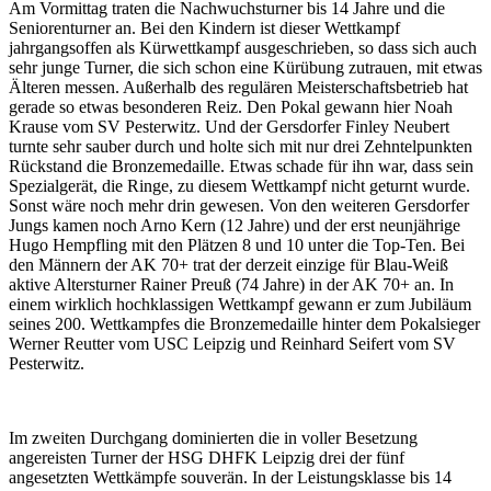
Am Vormittag traten die Nachwuchsturner bis 14 Jahre und die
Seniorenturner an. Bei den Kindern ist dieser Wettkampf
jahrgangsoffen als Kürwettkampf ausgeschrieben, so dass sich auch
sehr junge Turner, die sich schon eine Kürübung zutrauen, mit etwas
Älteren messen. Außerhalb des regulären Meisterschaftsbetrieb hat
gerade so etwas besonderen Reiz. Den Pokal gewann hier Noah
Krause vom SV Pesterwitz. Und der Gersdorfer Finley Neubert
turnte sehr sauber durch und holte sich mit nur drei Zehntelpunkten
Rückstand die Bronzemedaille. Etwas schade für ihn war, dass sein
Spezialgerät, die Ringe, zu diesem Wettkampf nicht geturnt wurde.
Sonst wäre noch mehr drin gewesen. Von den weiteren Gersdorfer
Jungs kamen noch Arno Kern (12 Jahre) und der erst neunjährige
Hugo Hempfling mit den Plätzen 8 und 10 unter die Top-Ten. Bei
den Männern der AK 70+ trat der derzeit einzige für Blau-Weiß
aktive Altersturner Rainer Preuß (74 Jahre) in der AK 70+ an. In
einem wirklich hochklassigen Wettkampf gewann er zum Jubiläum
seines 200. Wettkampfes die Bronzemedaille hinter dem Pokalsieger
Werner Reutter vom USC Leipzig und Reinhard Seifert vom SV
Pesterwitz.
Im zweiten Durchgang dominierten die in voller Besetzung
angereisten Turner der HSG DHFK Leipzig drei der fünf
angesetzten Wettkämpfe souverän. In der Leistungsklasse bis 14