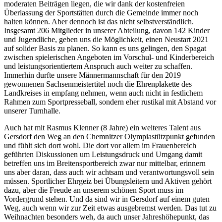
moderaten Beiträgen liegen, die wir dank der kostenfreien
Überlassung der Sportstätten durch die Gemeinde immer noch
halten können. Aber dennoch ist das nicht selbstverständlich.
Insgesamt 206 Mitglieder in unserer Abteilung, davon 142 Kinder
und Jugendliche, geben uns die Möglichkeit, einen Neustart 2021
auf solider Basis zu planen. So kann es uns gelingen, den Spagat
zwischen spielerischen Angeboten im Vorschul- und Kinderbereich
und leistungsorientiertem Anspruch auch weiter zu schaffen.
Immerhin durfte unsere Männermannschaft für den 2019
gewonnenen Sachsenmeistertitel noch die Ehrenplakette des
Landkreises in empfang nehmen, wenn auch nicht in festlichem
Rahmen zum Sportpresseball, sondern eher rustikal mit Abstand vor
unserer Turnhalle.
Auch hat mit Rasmus Klenner (8 Jahre) ein weiteres Talent aus
Gersdorf den Weg an den Chemnitzer Olympiastützpunkt gefunden
und fühlt sich dort wohl. Die dort vor allem im Frauenbereich
geführten Diskussionen um Leistungsdruck und Umgang damit
betreffen uns im Breitensportbereich zwar nur mittelbar, erinnern
uns aber daran, dass auch wir achtsam und verantwortungsvoll sein
müssen. Sportlicher Ehrgeiz bei Übungsleitern und Aktiven gehört
dazu, aber die Freude an unserem schönen Sport muss im
Vordergrund stehen. Und da sind wir in Gersdorf auf einem guten
Weg, auch wenn wir zur Zeit etwas ausgebremst werden. Das tut zu
Weihnachten besonders weh, da auch unser Jahreshöhepunkt, das