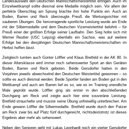
Landesauswahl den Deutschen Mannschaftsmeistertitel erringen. Auch im
Einzelwettkampf sollte diesmal eine Medaille möglich sein. Vor allem der
perfekte Überschlag am Sprung brachte ihm hohe Punkte ein. Auch an
Boden, Barren und Reck überzeugte Preuß die Wertungsrichter mit
sauberen Übungen. Die hervorragende sportliche Leistung wurde am Ende
mit der Silbermedaille und dem Deutschen Vizemeistertitel belohnt – für
Preuß einer der größten Erfolge seiner Laufbahn. Den Sieg holte sich mit
Werner Reutter (USC Leipzig) ebenfalls ein Sachse, was auf weitere
Erfolge bei den diesjährigen Deutschen Mannschaftsmeisterschaften im
Herbst hoffen lässt.
Zeitgleich turnten auch Günter Löffler und Klaus Bretfeld in der AK 80. In
dieser Altersklasse wird immer noch sehenswerter Sport an den Geräten
Boden, Barren und Reck geboten. Beide Gersdorfer hatten in den
Vorjahren jeweils abwechselnd den Deutschen Meistertitel gewonnen – so
sollte es auch diesmal werden. Beide Sportler fanden am Boden gut in den
Wettkampf und auch am Barren lief es so, wie es im Training unendliche
Male geprobt wurde. Löffler ging als erster in den abschließenden
Durchgang am Reck und zeigte auch hier eine souveräne Leistung.
Bretfeld strauchelte und musste seine Übung unfreiwillig unterbrechen. Am
Ende gewann Löffler die Silbermedaille. Bretfeld wurde durch den Patzer
am Reck zwar bis auf Platz fünf durchgereicht, nichtsdestotrotz ist dieses
Ergebnis aber mehr als sehenswert.
Neben den Senioren geht mit Lukas Leonhardt noch ein vierter Gersdorfer