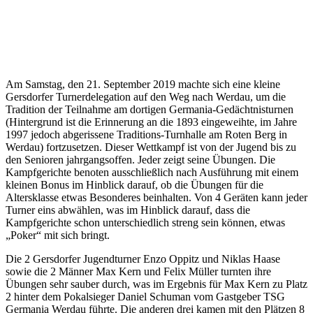
Am Samstag, den 21. September 2019 machte sich eine kleine
Gersdorfer Turnerdelegation auf den Weg nach Werdau, um die
Tradition der Teilnahme am dortigen Germania-Gedächtnisturnen
(Hintergrund ist die Erinnerung an die 1893 eingeweihte, im Jahre
1997 jedoch abgerissene Traditions-Turnhalle am Roten Berg in
Werdau) fortzusetzen. Dieser Wettkampf ist von der Jugend bis zu
den Senioren jahrgangsoffen. Jeder zeigt seine Übungen. Die
Kampfgerichte benoten ausschließlich nach Ausführung mit einem
kleinen Bonus im Hinblick darauf, ob die Übungen für die
Altersklasse etwas Besonderes beinhalten. Von 4 Geräten kann jeder
Turner eins abwählen, was im Hinblick darauf, dass die
Kampfgerichte schon unterschiedlich streng sein können, etwas
„Poker“ mit sich bringt.
Die 2 Gersdorfer Jugendturner Enzo Oppitz und Niklas Haase
sowie die 2 Männer Max Kern und Felix Müller turnten ihre
Übungen sehr sauber durch, was im Ergebnis für Max Kern zu Platz
2 hinter dem Pokalsieger Daniel Schuman vom Gastgeber TSG
Germania Werdau führte. Die anderen drei kamen mit den Plätzen 8