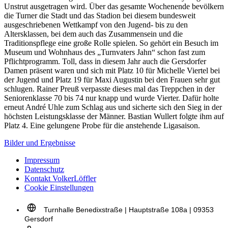
Unstrut ausgetragen wird. Über das gesamte Wochenende bevölkern
die Turner die Stadt und das Stadion bei diesem bundesweit
ausgeschriebenen Wettkampf von den Jugend- bis zu den
Altersklassen, bei dem auch das Zusammensein und die
Traditionspflege eine große Rolle spielen. So gehört ein Besuch im
Museum und Wohnhaus des „Turnvaters Jahn“ schon fast zum
Pflichtprogramm. Toll, dass in diesem Jahr auch die Gersdorfer
Damen präsent waren und sich mit Platz 10 für Michelle Viertel bei
der Jugend und Platz 19 für Maxi Augustin bei den Frauen sehr gut
schlugen. Rainer Preuß verpasste dieses mal das Treppchen in der
Seniorenklasse 70 bis 74 nur knapp und wurde Vierter. Dafür holte
erneut André Uhle zum Schlag aus und sicherte sich den Sieg in der
höchsten Leistungsklasse der Männer. Bastian Wullert folgte ihm auf
Platz 4. Eine gelungene Probe für die anstehende Ligasaison.
Bilder und Ergebnisse
Impressum
Datenschutz
Kontakt VolkerLöffler
Cookie Einstellungen
Turnhalle Benedixstraße | Hauptstraße 108a | 09353
Gersdorf