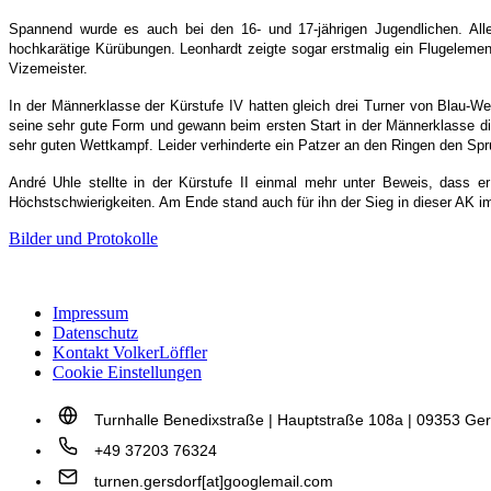
Spannend wurde es auch bei den 16- und 17-jährigen Jugendlichen. All
hochkarätige Kürübungen. Leonhardt zeigte sogar erstmalig ein Flugelem
Vizemeister.
In der Männerklasse der Kürstufe IV hatten gleich drei Turner von Blau-We
seine sehr gute Form und gewann beim ersten Start in der Männerklasse die
sehr guten Wettkampf. Leider verhinderte ein Patzer an den Ringen den Spr
André Uhle stellte in der Kürstufe II einmal mehr unter Beweis, dass e
Höchstschwierigkeiten. Am Ende stand auch für ihn der Sieg in dieser AK i
Bilder und Protokolle
Impressum
Datenschutz
Kontakt VolkerLöffler
Cookie Einstellungen
Turnhalle Benedixstraße | Hauptstraße 108a | 09353 Ger
+49 37203 76324
turnen.gersdorf[at]googlemail.com