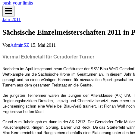
push your limits
Jahr 2011
Sächsische Einzelmeisterschaften 2011 in 
Von
AdminSZ
15. Mai 2011
Viermal Edelmetall für Gersdorfer Turner
Nachdem im April insgesamt neun Gerätturner der SSV Blau-Weiß Gersdorf b
Wettkämpfe um die Sächsische Krone im Gerätturnen an. In diesem Jahr fa
gesorgt und so einen würdigen Rahmen für niveauvollen Sport geschaffen. 
Turnern aus dem gesamten Freistaat an die Geräte.
Die jüngsten Teilnehmer waren die Jungen der Altersklasse (AK) 8/9. 
Regierungsbezirken Dresden, Leipzig und Chemnitz besetzt, was einen s
Leichsenring schon eine Weile bei Blau-Weiß trainiert, ist Florian Wolf no
Ergebnisse hoffen lässt.
Grund zum Jubeln gab es dann in der AK 12/13. Der Gersdorfer Felix Mülle
Pauschenpferd, Ringen, Sprung, Barren und Reck. Da das Starterfeld währ
Max Kern erreichte auf Rang sieben ebenfalls eine Platzierung unter den be