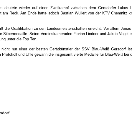
es deutete wieder auf einen Zweikampf zwischen dem Gersdorfer Lukas L
ent am Reck. Am Ende hatte jedoch Bastian Wullert von der KTV Chemnitz 
iß die Qualifikation zu den Landesmeisterschaften erreicht. Vor allem Jona
 Silbermedaille. Seine Vereinskameraden Florian Lindner und Jakob Vogel er
ung unter die Top Ten.
r nicht nur einer der besten Gerätkünstler der SSV Blau-Weiß Gersdorf i
m Protokoll und Uhle gewann die insgesamt vierte Medaille für Blau-Weiß bei
sdorf