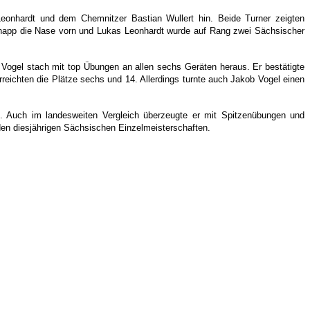
eonhardt und dem Chemnitzer Bastian Wullert hin. Beide Turner zeigten
knapp die Nase vorn und Lukas Leonhardt wurde auf Rang zwei Sächsischer
s Vogel stach mit top Übungen an allen sechs Geräten heraus. Er bestätigte
reichten die Plätze sechs und 14. Allerdings turnte auch Jakob Vogel einen
st. Auch im landesweiten Vergleich überzeugte er mit Spitzenübungen und
 den diesjährigen Sächsischen Einzelmeisterschaften.