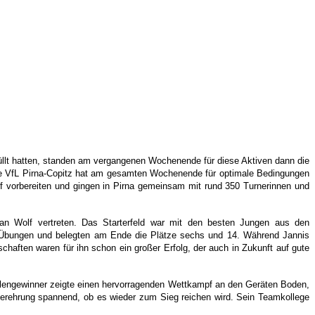
üllt hatten, standen am vergangenen Wochenende für diese Aktiven dann die
nde VfL Pirna-Copitz hat am gesamten Wochenende für optimale Bedingungen
pf vorbereiten und gingen in Pirna gemeinsam mit rund 350 Turnerinnen und
ian Wolf vertreten. Das Starterfeld war mit den besten Jungen aus den
n Übungen und belegten am Ende die Plätze sechs und 14. Während Jannis
chaften waren für ihn schon ein großer Erfolg, der auch in Zukunft auf gute
illengewinner zeigte einen hervorragenden Wettkampf an den Geräten Boden,
gerehrung spannend, ob es wieder zum Sieg reichen wird. Sein Teamkollege