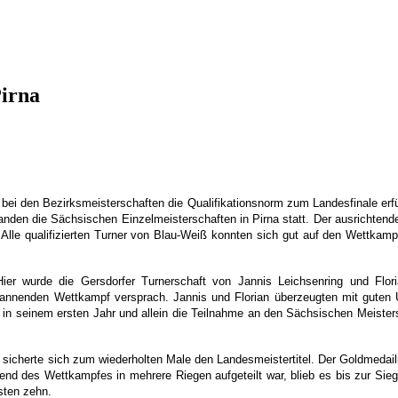
Pirna
ei den Bezirksmeisterschaften die Qualifikationsnorm zum Landesfinale erf
nden die Sächsischen Einzelmeisterschaften in Pirna statt. Der ausrichte
Alle qualifizierten Turner von Blau-Weiß konnten sich gut auf den Wettkam
Hier wurde die Gersdorfer Turnerschaft von Jannis Leichsenring und Flor
pannenden Wettkampf versprach. Jannis und Florian überzeugten mit gute
ch in seinem ersten Jahr und allein die Teilnahme an den Sächsischen Meisters
r sicherte sich zum wiederholten Male den Landesmeistertitel. Der Goldmeda
end des Wettkampfes in mehrere Riegen aufgeteilt war, blieb es bis zur Sie
sten zehn.