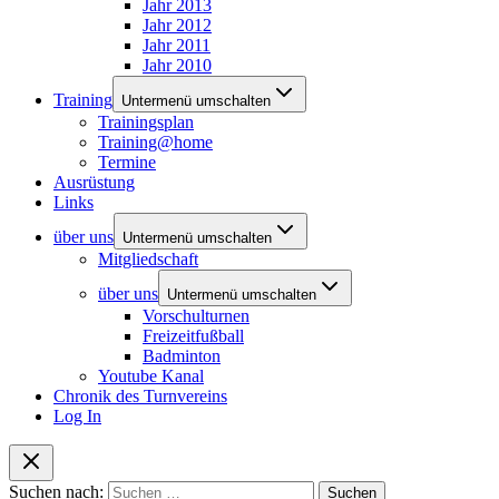
Jahr 2013
Jahr 2012
Jahr 2011
Jahr 2010
Training
Untermenü umschalten
Trainingsplan
Training@home
Termine
Ausrüstung
Links
über uns
Untermenü umschalten
Mitgliedschaft
über uns
Untermenü umschalten
Vorschulturnen
Freizeitfußball
Badminton
Youtube Kanal
Chronik des Turnvereins
Log In
Suchen nach: