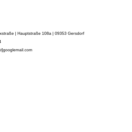
xstraße | Hauptstraße 108a | 09353 Gersdorf
4
at]googlemail.com