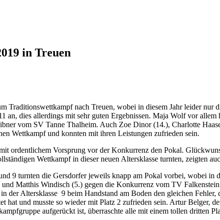
2019 in Treuen
 Traditionswettkampf nach Treuen, wobei in diesem Jahr leider nur die
1 an, dies allerdings mit sehr guten Ergebnissen. Maja Wolf vor allem h
eibner vom SV Tanne Thalheim. Auch Zoe Dinor (14.), Charlotte Haase (
ichen Wettkampf und konnten mit ihren Leistungen zufrieden sein.
ng mit ordentlichem Vorsprung vor der Konkurrenz den Pokal. Glückwun
 vollständigen Wettkampf in dieser neuen Altersklasse turnten, zeigten au
und 9 turnten die Gersdorfer jeweils knapp am Pokal vorbei, wobei in de
 und Matthis Windisch (5.) gegen die Konkurrenz vom TV Falkenstein 
h in der Altersklasse 9 beim Handstand am Boden den gleichen Fehler, 
t hat und musste so wieder mit Platz 2 zufrieden sein. Artur Belger, d
kampfgruppe aufgerückt ist, überraschte alle mit einem tollen dritten Pla