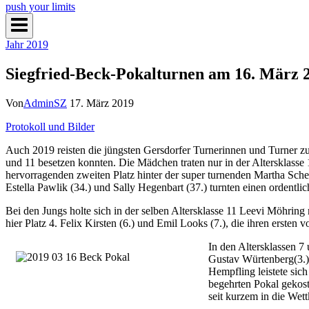
push your limits
Jahr 2019
Siegfried-Beck-Pokalturnen am 16. März 
Von
AdminSZ
17. März 2019
Protokoll und Bilder
Auch 2019 reisten die jüngsten Gersdorfer Turnerinnen und Turner zum
und 11 besetzen konnten. Die Mädchen traten nur in der Altersklasse 1
hervorragenden zweiten Platz hinter der super turnenden Martha Sch
Estella Pawlik (34.) und Sally Hegenbart (37.) turnten einen ordentl
Bei den Jungs holte sich in der selben Altersklasse 11 Leevi Möhri
hier Platz 4. Felix Kirsten (6.) und Emil Looks (7.), die ihren ersten
In den Altersklassen 7 
Gustav Würtenberg(3.)
Hempfling leistete sic
begehrten Pokal gekoste
seit kurzem in die Wett