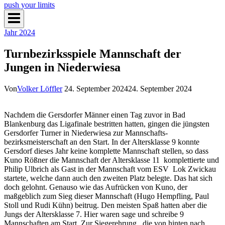
push your limits
Jahr 2024
Turnbezirksspiele Mannschaft der
Jungen in Niederwiesa
Von
Volker Löffler
24. September 2024
24. September 2024
Nachdem die Gersdorfer Männer einen Tag zuvor in Bad
Blankenburg das Ligafinale bestritten hatten, gingen die jüngsten
Gersdorfer Turner in Niederwiesa zur Mannschafts-
bezirksmeisterschaft an den Start. In der Altersklasse 9 konnte
Gersdorf dieses Jahr keine komplette Mannschaft stellen, so dass
Kuno Rößner die Mannschaft der Altersklasse 11 komplettierte und
Philip Ulbrich als Gast in der Mannschaft vom ESV Lok Zwickau
startete, welche dann auch den zweiten Platz belegte. Das hat sich
doch gelohnt. Genauso wie das Aufrücken von Kuno, der
maßgeblich zum Sieg dieser Mannschaft (Hugo Hempfling, Paul
Stoll und Rudi Kühn) beitrug. Den meisten Spaß hatten aber die
Jungs der Altersklasse 7. Hier waren sage und schreibe 9
Mannschaften am Start. Zur Siegerehrung , die von hinten nach