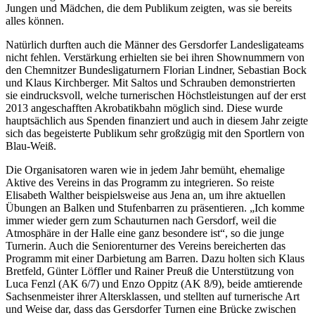
Jungen und Mädchen, die dem Publikum zeigten, was sie bereits
alles können.
Natürlich durften auch die Männer des Gersdorfer Landesligateams
nicht fehlen. Verstärkung erhielten sie bei ihren Shownummern von
den Chemnitzer Bundesligaturnern Florian Lindner, Sebastian Bock
und Klaus Kirchberger. Mit Saltos und Schrauben demonstrierten
sie eindrucksvoll, welche turnerischen Höchstleistungen auf der erst
2013 angeschafften Akrobatikbahn möglich sind. Diese wurde
hauptsächlich aus Spenden finanziert und auch in diesem Jahr zeigte
sich das begeisterte Publikum sehr großzügig mit den Sportlern von
Blau-Weiß.
Die Organisatoren waren wie in jedem Jahr bemüht, ehemalige
Aktive des Vereins in das Programm zu integrieren. So reiste
Elisabeth Walther beispielsweise aus Jena an, um ihre aktuellen
Übungen an Balken und Stufenbarren zu präsentieren. „Ich komme
immer wieder gern zum Schauturnen nach Gersdorf, weil die
Atmosphäre in der Halle eine ganz besondere ist“, so die junge
Turnerin. Auch die Seniorenturner des Vereins bereicherten das
Programm mit einer Darbietung am Barren. Dazu holten sich Klaus
Bretfeld, Günter Löffler und Rainer Preuß die Unterstützung von
Luca Fenzl (AK 6/7) und Enzo Oppitz (AK 8/9), beide amtierende
Sachsenmeister ihrer Altersklassen, und stellten auf turnerische Art
und Weise dar, dass das Gersdorfer Turnen eine Brücke zwischen